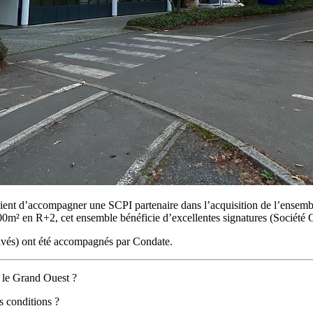
 vient d’accompagner une SCPI partenaire dans l’acquisition de l’ensem
² en R+2, cet ensemble bénéficie d’excellentes signatures (Société Gé
rivés) ont été accompagnés par Condate.
s le Grand Ouest ?
s conditions ?