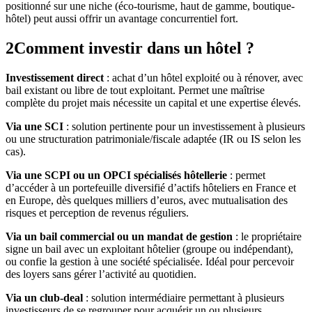
positionné sur une niche (éco-tourisme, haut de gamme, boutique-
hôtel) peut aussi offrir un avantage concurrentiel fort.
2
Comment investir dans un hôtel ?
Investissement direct
: achat d’un hôtel exploité ou à rénover, avec
bail existant ou libre de tout exploitant. Permet une maîtrise
complète du projet mais nécessite un capital et une expertise élevés.
Via une SCI
: solution pertinente pour un investissement à plusieurs
ou une structuration patrimoniale/fiscale adaptée (IR ou IS selon les
cas).
Via une SCPI ou un OPCI spécialisés hôtellerie
: permet
d’accéder à un portefeuille diversifié d’actifs hôteliers en France et
en Europe, dès quelques milliers d’euros, avec mutualisation des
risques et perception de revenus réguliers.
Via un bail commercial ou un mandat de gestion
: le propriétaire
signe un bail avec un exploitant hôtelier (groupe ou indépendant),
ou confie la gestion à une société spécialisée. Idéal pour percevoir
des loyers sans gérer l’activité au quotidien.
Via un club-deal
: solution intermédiaire permettant à plusieurs
investisseurs de se regrouper pour acquérir un ou plusieurs