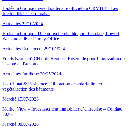
Hadéenn Groupe devient partenaire officiel du CRMHB – Les
Irréductibles Cessonnais !
Actualités
29/10/2024
Hadéenn Groupe : Une nouvelle identité pour Condate, Imwest,
Westone et iKer Family-Office
Actualités
Événement
29/10/2024
Fonds Nominoë-CHU de Rennes : Ensemble pour l’innovation de
la santé en Bretagne
Actualités
Juridique
30/05/2024
Loi Climat & Résilience : Obligation de solarisation ou
végétalisation des bâtiments
Marché
15/07/2026
Market View – Investissement immobilier d’entreprise – Condate
2026
Marché
08/07/2026